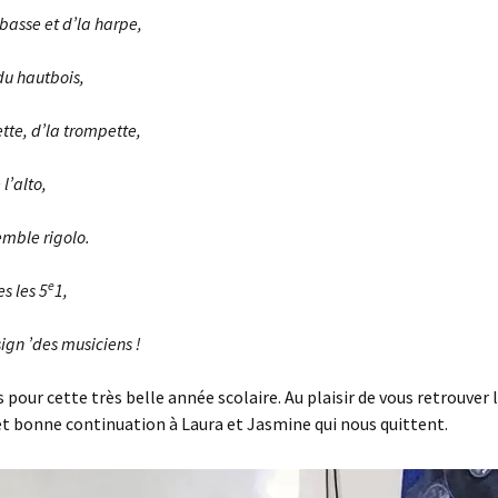
basse et d’la harpe,
 du hautbois,
ette, d’la trompette,
l’alto,
emble rigolo.
e
s les 5
1,
sign ’des musiciens !
s pour cette très belle année scolaire. Au plaisir de vous retrouver 
t bonne continuation à Laura et Jasmine qui nous quittent.