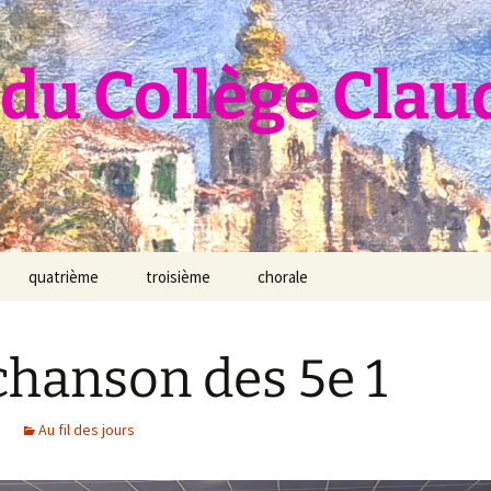
du Collège Clau
quatrième
troisième
chorale
chanson des 5e 1
Au fil des jours