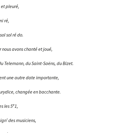
 et pleuré,
mi ré,
sol sol ré do.
r nous avons chanté et joué,
du Telemann, du Saint-Saëns, du Bizet.
vient une autre date importante,
urydice, changée en bacchante.
e
s les 5
1,
sign’ des musiciens,