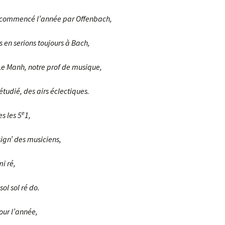
 commencé l’année par Offenbach,
s en serions toujours à Bach,
Le Manh, notre prof de musique,
tudié, des airs éclectiques.
e
s les 5
1,
sign’ des musiciens,
mi ré,
sol sol ré do.
ur l’année,