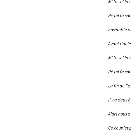
Mi fa sol la 
Ré mi fa sol 
Ensemble po
Ayant rigolé
Mi fa sol la 
Ré mi fa sol 
La fin de l’
Il y a deux 
Alors nous 
Ce couplet 