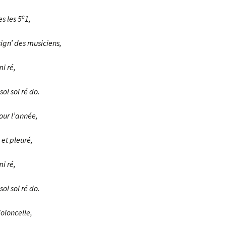
e
s les 5
1,
sign’ des musiciens,
mi ré,
sol sol ré do.
ur l’année,
 et pleuré,
mi ré,
sol sol ré do.
oloncelle,