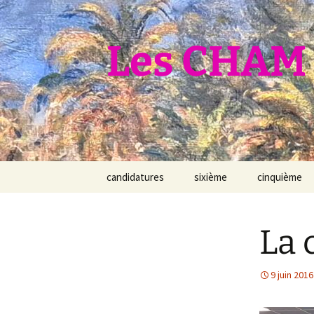
Aller
au
contenu
Les CHAM 
candidatures
sixième
cinquième
La 
9 juin 2016