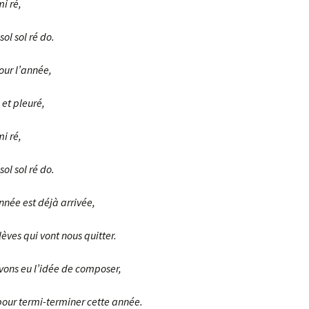
mi ré,
sol sol ré do.
ur l’année,
 et pleuré,
mi ré,
sol sol ré do.
année est déjà arrivée,
élèves qui vont nous quitter.
avons eu l’idée de composer,
pour termi-terminer cette année.