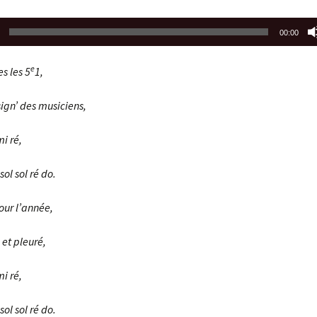
00:00
e
s les 5
1,
sign’ des musiciens,
mi ré,
sol sol ré do.
ur l’année,
 et pleuré,
mi ré,
sol sol ré do.