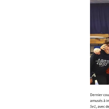
Dernier cou
amusés à in
5e1
, avec d