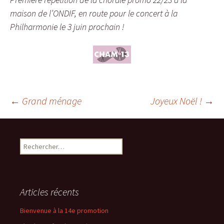
maison de l’ONDIF, en route pour le concert à la
Philharmonie le 3 juin prochain !
Navigation
←
Grand ménage
Joyeux Noël !
→
des
Rechercher :
articles
Articles récents
Bienvenue à la 14e promotion