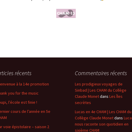
rticles récents
Commentaires récents
ienvenue à la 14e promotion
Les prodigieux voyages de
Sinbad | Les CHAM du Collège
hank you for the music
Claude Monet
dans
Les Îles
upi, l’école est finie !
secrètes
ernier cours de l’année en 5e
Lucas en 4e CHAM | Les CHAM du
HAM
Collège Claude Monet
dans
Luca
nous raconte son quotidien en
ar voie épistolaire – saison 2
sixième CHAM