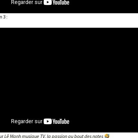
 3 :
ur
Lê Manh musique TV, la passion au bout des notes