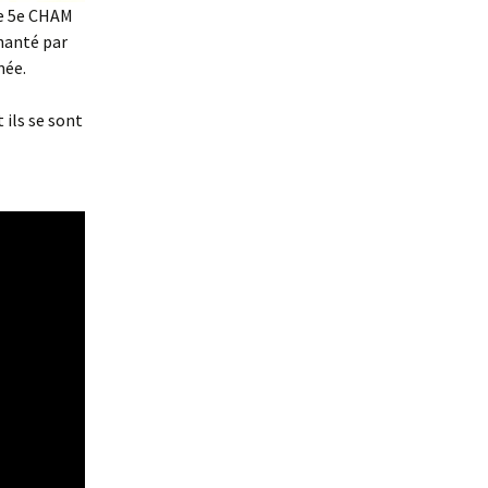
 de 5e CHAM
chanté par
mée.
 ils se sont