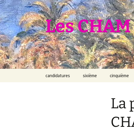
Aller
au
contenu
Les CHAM 
candidatures
sixième
cinquième
La 
CH