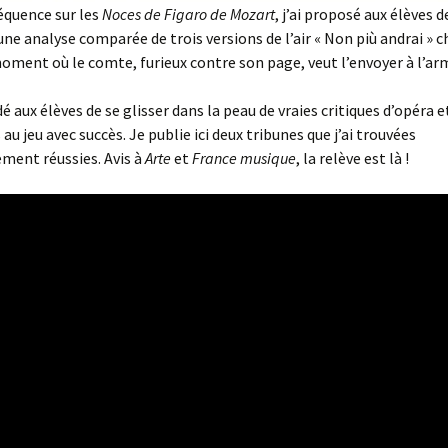
équence sur les
Noces de Figaro de Mozart
, j’ai proposé aux élèves
 une analyse comparée de trois versions de l’air « Non più andrai » 
oment où le comte, furieux contre son page, veut l’envoyer à l’ar
 aux élèves de se glisser dans la peau de vraies critiques d’opéra et
au jeu avec succès. Je publie ici deux tribunes que j’ai trouvées
ement réussies. Avis à
Arte
et
France musique
, la relève est là !