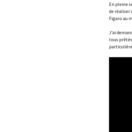
En pleine s
de réaliser
Figaro au m
J’ai demandé
tous prêtés 
particulièr