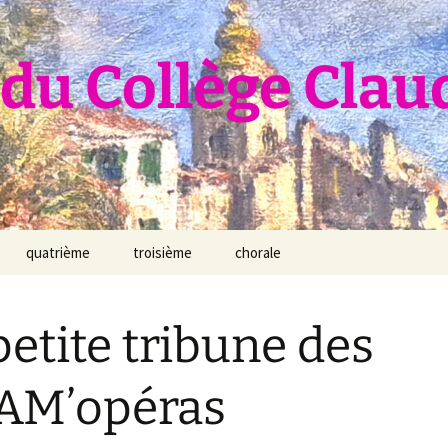
du Collège Clau
quatrième
troisième
chorale
petite tribune des
AM’opéras