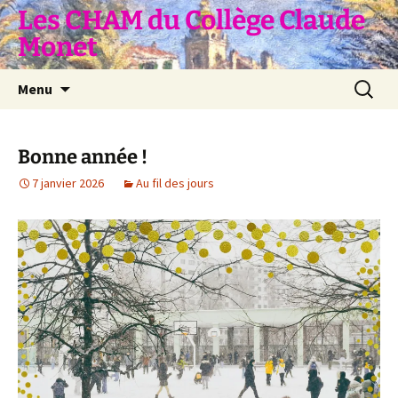
Aller
Les CHAM du Collège Claude
au
Monet
contenu
Recherc
Menu
Bonne année !
7 janvier 2026
Au fil des jours