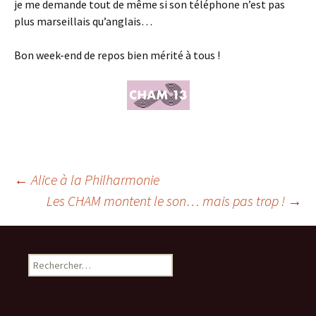
je me demande tout de même si son téléphone n’est pas
plus marseillais qu’anglais…
Bon week-end de repos bien mérité à tous !
Navigation
←
Alice à la Philharmonie
Les CHAM montent le son… mais pas trop !
→
des
Rechercher :
articles