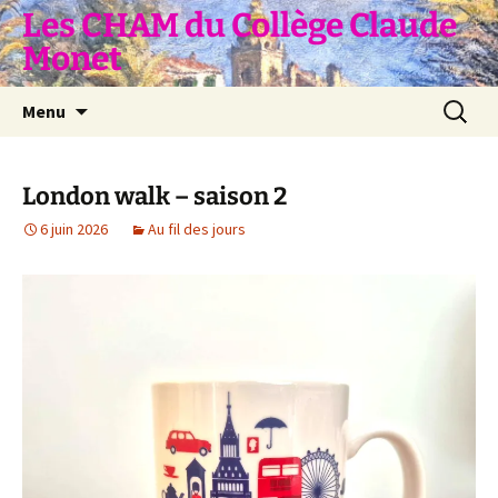
Aller
Les CHAM du Collège Claude
au
Monet
contenu
Recherc
Menu
London walk – saison 2
6 juin 2026
Au fil des jours