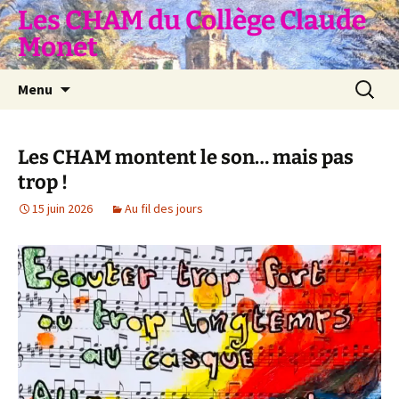
Aller
Les CHAM du Collège Claude
au
Monet
contenu
Recherc
Menu
Les CHAM montent le son… mais pas
trop !
15 juin 2026
Au fil des jours